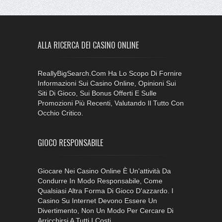
ALLA RICERCA DEI CASINO ONLINE
ReallyBigSearch.com Ha Lo Scopo Di Fornire
Informazioni Sui Casino Online, Opinioni Sui
Siti Di Gioco, Sui Bonus Offerti E Sulle
Promozioni Più Recenti, Valutando Il Tutto Con
Occhio Critico.
GIOCO RESPONSABILE
Giocare Nei Casino Online È Un'attività Da
Condurre In Modo Responsabile, Come
Qualsiasi Altra Forma Di Gioco D'azzardo. I
Casino Su Internet Devono Essere Un
Divertimento, Non Un Modo Per Cercare Di
Arricchirsi A Tutti I Costi.