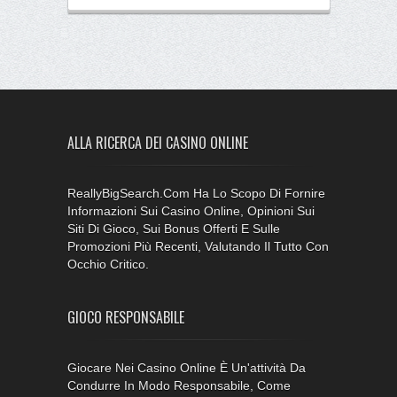
ALLA RICERCA DEI CASINO ONLINE
ReallyBigSearch.com Ha Lo Scopo Di Fornire
Informazioni Sui Casino Online, Opinioni Sui
Siti Di Gioco, Sui Bonus Offerti E Sulle
Promozioni Più Recenti, Valutando Il Tutto Con
Occhio Critico.
GIOCO RESPONSABILE
Giocare Nei Casino Online È Un'attività Da
Condurre In Modo Responsabile, Come