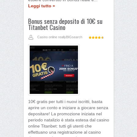
Leggi tutto
»
Bonus senza deposito di 10€ su
Titanbet Casino
Casino online reallyBIGsearch
10€ gratis per tutti i nuovi iscritti, basta
aprire un conto e iniziare a giocare senza
depositare! La promozione iniziata nel
periodo natalizio è stata estesa dal casino
online Titanbet: tutti gli utenti che
effettuano una registrazione al casino