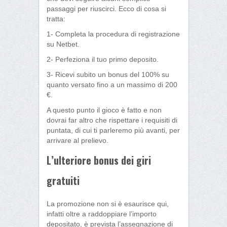
passaggi per riuscirci. Ecco di cosa si
tratta:
1- Completa la procedura di registrazione
su Netbet.
2- Perfeziona il tuo primo deposito.
3- Ricevi subito un bonus del 100% su
quanto versato fino a un massimo di 200
€.
A questo punto il gioco è fatto e non
dovrai far altro che rispettare i requisiti di
puntata, di cui ti parleremo più avanti, per
arrivare al prelievo.
L’ulteriore bonus dei giri
gratuiti
La promozione non si è esaurisce qui,
infatti oltre a raddoppiare l’importo
depositato, è prevista l’assegnazione di