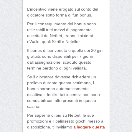
L’incentivo viene erogato sul conto del
giocatore sotto forma di fun bonus.
Per il conseguimento del bonus sono
utilizzabili tutti mezzi di pagamento
accettati da Netbet, tranne i sistemi
eWallet quali Skrill e Neteller.
Il bonus di benvenuto e quello dei 20 giri
gratuiti, sono disponibili per 7 giorni
dall’assegnazione, scaduto questo
termine perdono di ogni validità.
Se il giocatore dovesse richiedere un
prelievo durante questa settimana, i
bonus saranno automaticamente
disattivati. Inoltre tali incentivi non sono
cumulabili con altri presenti in questo
casinò.
Per saperne di più su Netbet, le sue
promozioni e il palinsesto giochi messo a
disposizione, ti invitiamo
a leggere questa