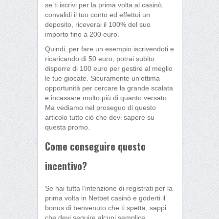
se ti iscrivi per la prima volta al casinò,
convalidi il tuo conto ed effettui un
deposito, riceverai il 100% del suo
importo fino a 200 euro.
Quindi, per fare un esempio iscrivendoti e
ricaricando di 50 euro, potrai subito
disporre di 100 euro per gestire al meglio
le tue giocate. Sicuramente un’ottima
opportunità per cercare la grande scalata
e incassare molto più di quanto versato.
Ma vediamo nel proseguo di questo
articolo tutto ciò che devi sapere su
questa promo.
Come conseguire questo
incentivo?
Se hai tutta l’intenzione di registrati per la
prima volta in Netbet casinò e goderti il
bonus di benvenuto che ti spetta, sappi
che devi seguire alcuni semplice