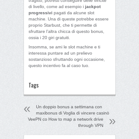
tragitto, potresti conseguire delle vincite
di livello, come ad esempio i
jackpot
progressivi
pagati da alcune slot
machine. Una di queste potrebbe essere
proprio Starbust, che ti permette di
sfruttare l’altra chicca di questo bonus,
ossia i 20 giri gratuiti.
Insomma, se ami le slot machine e ti
interessa puntare ad un prelievo
sostanzioso sfruttando ogni occasione,
questo incentivo fa al caso tuo.
Tags
Un doppio bonus a settimana con
maxibonus di Voglia di vincere casinò
VeePN co How to map a network drive
through VPN