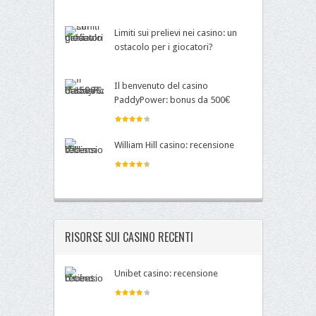
Limiti sui prelievi nei casino: un
ostacolo per i giocatori?
Il benvenuto del casino
PaddyPower: bonus da 500€
William Hill casino: recensione
RISORSE SUI CASINO RECENTI
Unibet casino: recensione