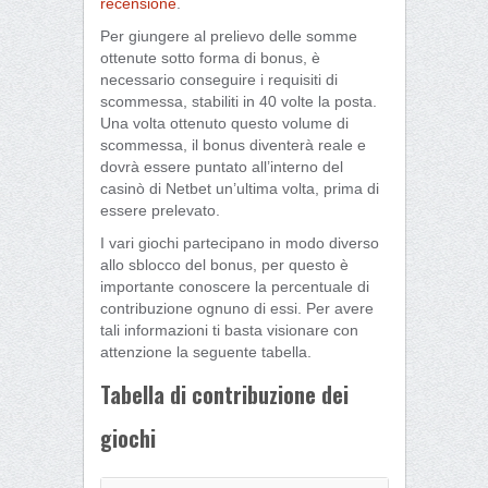
recensione
.
Per giungere al prelievo delle somme
ottenute sotto forma di bonus, è
necessario conseguire i requisiti di
scommessa, stabiliti in 40 volte la posta.
Una volta ottenuto questo volume di
scommessa, il bonus diventerà reale e
dovrà essere puntato all’interno del
casinò di Netbet un’ultima volta, prima di
essere prelevato.
I vari giochi partecipano in modo diverso
allo sblocco del bonus, per questo è
importante conoscere la percentuale di
contribuzione ognuno di essi. Per avere
tali informazioni ti basta visionare con
attenzione la seguente tabella.
Tabella di contribuzione dei
giochi